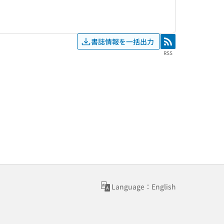
書誌情報を一括出力
RSS
RSS
Language：English