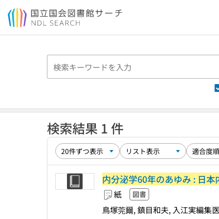
本文へ移動
検索結果 1 件
内分泌学60年のあゆみ : 日
紙
図書
鳥塚莞爾, 鎮目和夫, 入江実編集