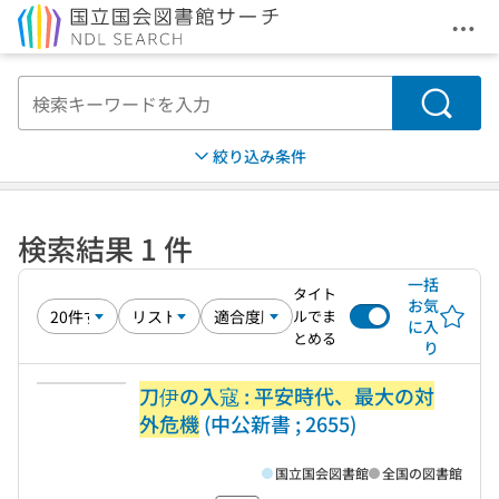
メニ
本文へ移動
検索
絞り込み条件
検索結果 1 件
一括
タイト
お気
ルでま
に入
とめる
り
刀伊の入寇 : 平安時代、最大の対
外危機
(中公新書 ; 2655)
国立国会図書館
全国の図書館