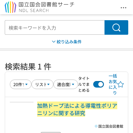
メニ
本文へ移動
検索
絞り込み条件
検索結果 1 件
一括
タイト
お気
ルでま
に入
とめる
り
加熱ドープ法による導電性ポリア
ニリンに関する研究
国立国会図書館