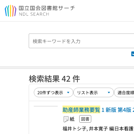
本文へ移動
検索結果 42 件
助産師業務要覧
1 新版 第4版 
紙
図書
福井トシ子, 井本寛子 編
日本看護