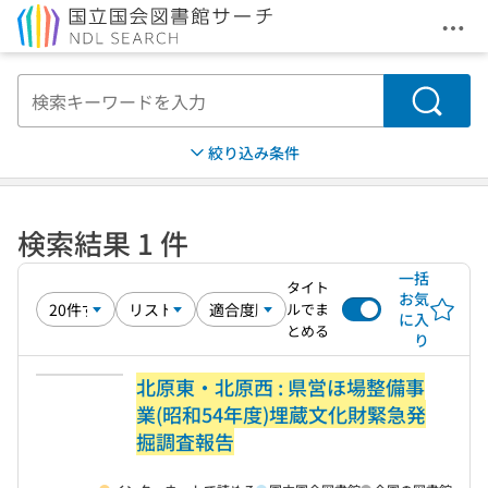
メニ
本文へ移動
検索
絞り込み条件
検索結果 1 件
一括
タイト
お気
ルでま
に入
とめる
り
北原東・北原西 : 県営ほ場整備事
業(昭和54年度)埋蔵文化財緊急発
掘調査報告