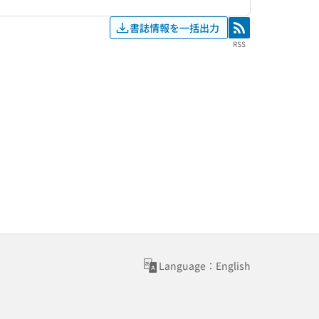
書誌情報を一括出力
RSS
RSS
Language：English