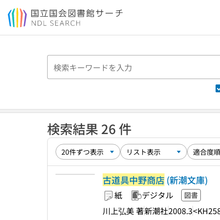
本文へ移動
検索結果 26 件
古道具中野商店
(新潮文庫)
紙
デジタル
図書
川上弘美 著
新潮社
2008.3
<KH258