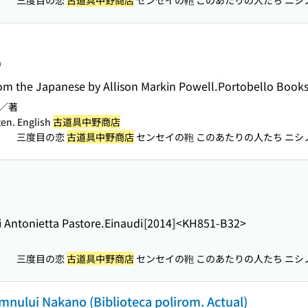
三度目の恋
古道具中野商店
センセイの鞄 このあたりの人たち ニシノ
）
り
om the Japanese by Allison Markin Powell.
Portobello Book
／著
en. English
古道具中野商店
三度目の恋
古道具中野商店
センセイの鞄 このあたりの人たち ニシノ
）
 Antonietta Pastore.
Einaudi
[2014]
<KH851-B32>
三度目の恋
古道具中野商店
センセイの鞄 このあたりの人たち ニシノ
）
omnului Nakano (Biblioteca polirom. Actual)