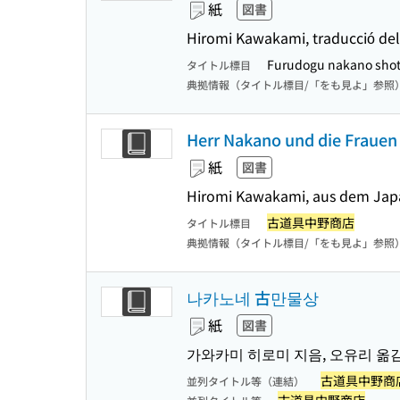
紙
図書
Hiromi Kawakami, traducció del
Furudogu nakano shot
タイトル標目
典拠情報（タイトル標目/「をも見よ」参照
Herr Nakano und die Frauen
紙
図書
Hiromi Kawakami, aus dem Japa
古道具中野商店
タイトル標目
典拠情報（タイトル標目/「をも見よ」参照
나카노네 古만물상
紙
図書
가와카미 히로미 지음, 오유리 옮
古道具中野商
並列タイトル等（連結）