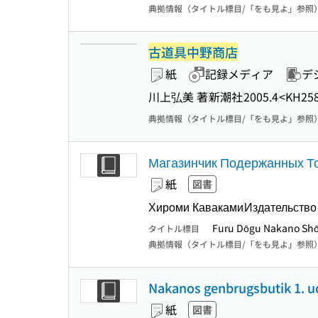
典拠情報（タイトル標目/「をも見よ」参照
古道具中野商店
紙
記録メディア
デ
川上弘美 著
新潮社
2005.4
<KH25
典拠情報（タイトル標目/「をも見よ」参照
Магазинчик Подержанных То
紙
図書
Хироми Каваками
Издательство
Furu Dōgu Nakano Sho
タイトル標目
典拠情報（タイトル標目/「をも見よ」参照
Nakanos genbrugsbutik 1. 
紙
図書