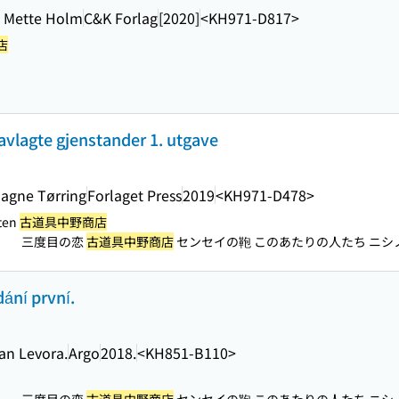
d Mette Holm
C&K Forlag
[2020]
<KH971-D817>
店
avlagte gjenstander 1. utgave
Magne Tørring
Forlaget Press
2019
<KH971-D478>
ten
古道具中野商店
三度目の恋
古道具中野商店
センセイの鞄 このあたりの人たち ニシノ
）
ání první.
an Levora.
Argo
2018.
<KH851-B110>