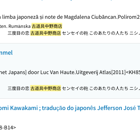
n limba japoneză și note de Magdalena Ciubăncan.
Polirom
2
ten. Rumänska
古道具中野商店
三度目の恋
古道具中野商店
センセイの鞄 このあたりの人たち ニシノ
）
ommel
 het Japans] door Luc Van Haute.
Uitgeverij Atlas
[2011]
<KH8
三度目の恋
古道具中野商店
センセイの鞄 このあたりの人たち ニシノ
）
omi Kawakami ; tradução do japonês Jefferson José T
8-B14>