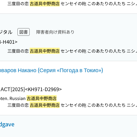
三度目の恋
古道具中野商店
センセイの鞄 このあたりの人たち ニシノ
）
ジタル
図書
障害者向け資料あり
8-H401>
三度目の恋
古道具中野商店
センセイの鞄 このあたりの人たち ニシノ
）
варов Накано (Серия «Погода в Токио»)
 АСТ
[2025]
<KH971-D2969>
̄ten. Russian
古道具中野商店
三度目の恋
古道具中野商店
センセイの鞄 このあたりの人たち ニシノ
）
udgave