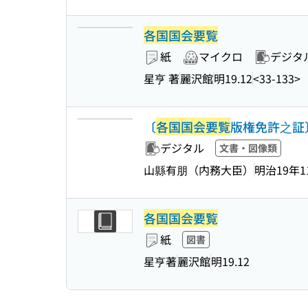
各国国会要覧
紙
マイクロ
デジタ
星亨 著
麗沢館
明19.12
<33-133>
〔
各国国会要覧
版権免許之証〕
デジタル
文書・図像類
山縣有朋（内務大臣）
明治19年1
各国国会要覧
紙
図書
星亨著
麗沢館
明19.12