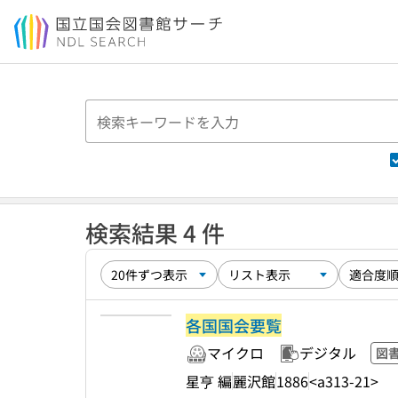
本文へ移動
検索結果 4 件
各国国会要覧
マイクロ
デジタル
図
星亨 編
麗沢館
1886
<a313-21>