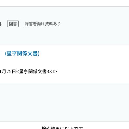
ル
図書
障害者向け資料あり
 (星亨関係文書)
1月25日
<星亨関係文書331>
検索結果は以上です。