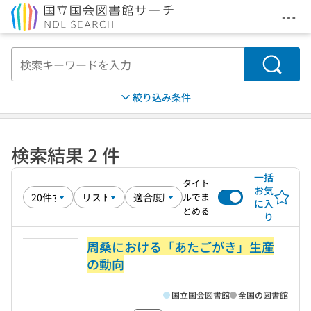
メニ
本文へ移動
検索
絞り込み条件
検索結果 2 件
一括
タイト
お気
ルでま
に入
とめる
り
周桑における「あたごがき」生産
の動向
国立国会図書館
全国の図書館