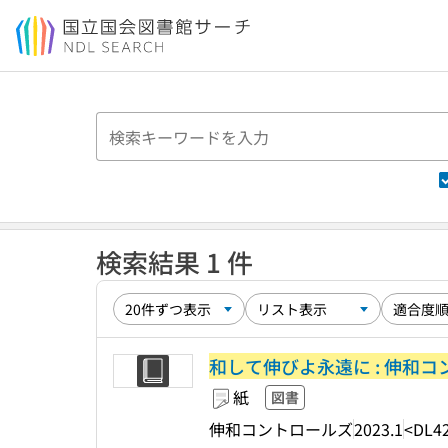
本文へ移動
検索結果 1 件
和して伸びよ永遠に : 伸和
紙
図書
伸和コントロールズ
2023.1
<DL4