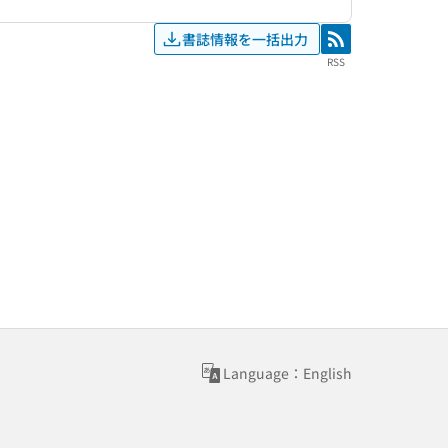
書誌情報を一括出力
RSS
RSS
Language：English