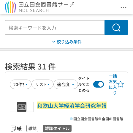
メニ
本文へ移動
検索
絞り込み条件
検索結果 31 件
一括
タイト
お気
ルでま
に入
とめる
り
和歌山大学経済学会研究年報
国立国会図書館
全国の図書館
紙
雑誌
雑誌タイトル