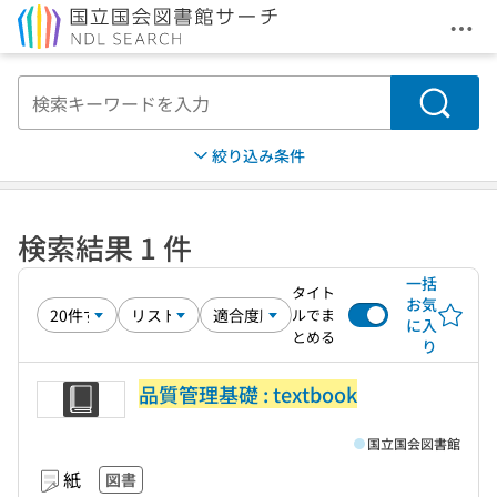
メニ
本文へ移動
検索
絞り込み条件
検索結果 1 件
一括
タイト
お気
ルでま
に入
とめる
り
品質管理基礎 : textbook
国立国会図書館
紙
図書