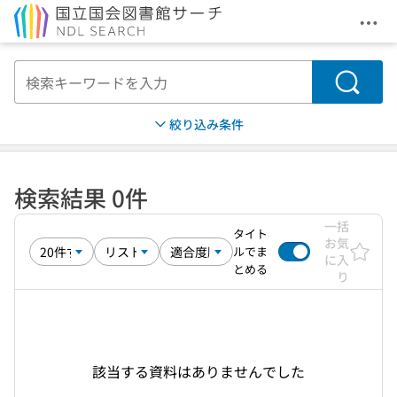
メニ
本文へ移動
検索
絞り込み条件
検索結果 0件
一括
タイト
お気
ルでま
に入
とめる
り
該当する資料はありませんでした