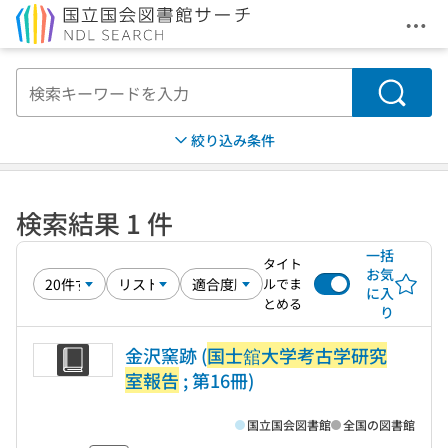
メニ
本文へ移動
検索
絞り込み条件
検索結果 1 件
一括
タイト
お気
ルでま
に入
とめる
り
金沢窯跡 (
国士舘大学考古学研究
室報告
; 第16冊)
国立国会図書館
全国の図書館