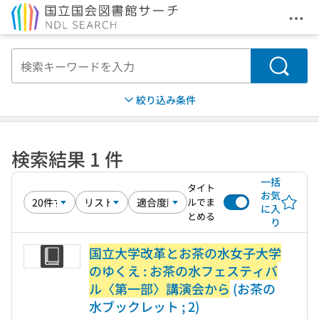
メニ
本文へ移動
検索
絞り込み条件
検索結果 1 件
一括
タイト
お気
ルでま
に入
とめる
り
国立大学改革とお茶の水女子大学
のゆくえ : お茶の水フェスティバ
ル〈第一部〉講演会から
(お茶の
水ブックレット ; 2)