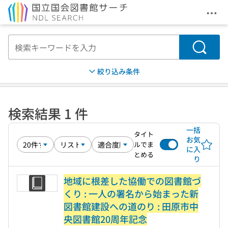
メニ
本文へ移動
検索
絞り込み条件
検索結果 1 件
一括
タイト
お気
ルでま
に入
とめる
り
地域に根差した協働での図書館づ
くり : 一人の署名から始まった新
図書館建設への道のり : 田原市中
央図書館20周年記念