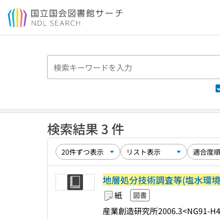
本文へ移動
検索結果 3 件
地層処分技術調査等(塩水環
紙
図書
産業創造研究所
2006.3
<NG91-H4