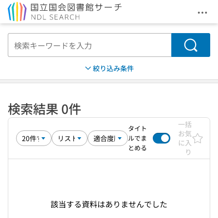
メニ
本文へ移動
検索
絞り込み条件
検索結果 0件
一括
タイト
お気
ルでま
に入
とめる
り
該当する資料はありませんでした