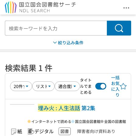
メニ
本文へ移動
検索
絞り込み条件
検索結果 1 件
一括
タイト
お気
ルでま
に入
とめる
り
埋み火 : 人生法話
第2集
インターネットで読める
国立国会図書館
全国の図書館
紙
デジタル
図書
障害者向け資料あり