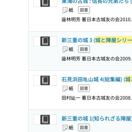
東海の古城 : 信長の兄弟たち (
紙
図書
藤林明芳 著
日本古城友の会
2010.
新三重の城 3 (
城と陣屋シリ
紙
図書
藤林明芳 著
日本古城友の会
2009.
石見浜田亀山城 4(総集編) (
城
紙
図書
田村紘一 著
日本古城友の会
2008.
新三重の城 1(知られざる陣屋) 
紙
図書