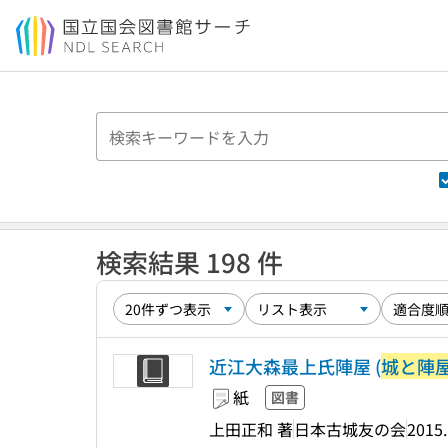
本文へ移動
検索結果 198 件
近江大森最上氏陣屋 (
城と陣
紙
図書
上田正和 著
日本古城友の会
2015