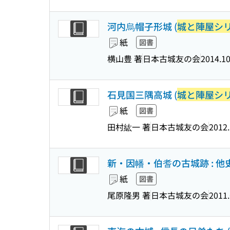
河内烏帽子形城 (
城と陣屋シ
紙
図書
横山豊 著
日本古城友の会
2014.1
石見国三隅高城 (
城と陣屋シ
紙
図書
田村紘一 著
日本古城友の会
2012
新・因幡・伯耆の古城跡 : 他史跡
紙
図書
尾原隆男 著
日本古城友の会
2011.