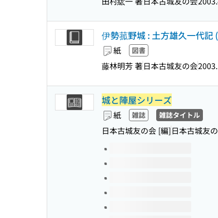
田村紘一 著
日本古城友の会
2003.
伊勢菰野城 : 土方雄久一代記 (
紙
図書
藤林明芳 著
日本古城友の会
2003
城と陣屋シリーズ
紙
雑誌
雑誌タイトル
日本古城友の会 [編]
日本古城友の
このタイトルの巻号