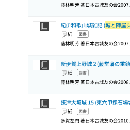
藤林明芳 著
日本古城友の会
2007
紀伊和歌山城雑記 (
城と陣屋
紙
図書
藤林明芳 著
日本古城友の会
2007.
新伊賀上野城 2 (藤堂藩の重鎮)
紙
図書
藤林明芳 著
日本古城友の会
2008.
摂津大坂城 15 (東六甲採石
紙
図書
多賀左門 著
日本古城友の会
2010.