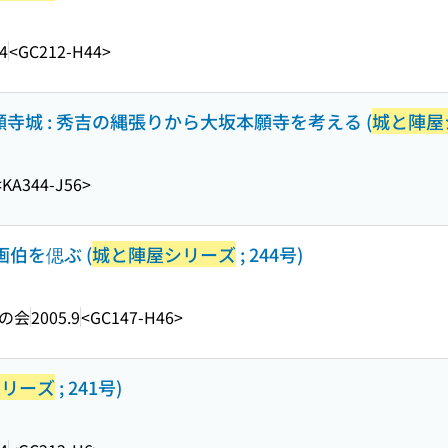
4
<GC212-H44>
寺城 : 秀吉の縄張りから大坂本願寺を考える (
城と陣屋
<KA344-J56>
画伯を偲ぶ (
城と陣屋シリーズ
; 244号)
の会
2005.9
<GC147-H46>
シリーズ
; 241号)