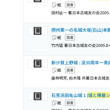
紙
図書
田村紘一 著
日本古城友の会
2005.
摂州第一の名城大坂(石山)本願
紙
図書
竹内猛 著
日本古城友の会
2009.8
新伊賀上野城 : 没30周年一青
紙
図書
藤林明芳, 栢木隆 共著
日本古城友
石見浜田亀山城 1 (
城と陣屋
紙
図書