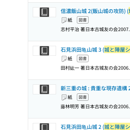
信濃飯山城 2(飯山城の攻防) (
紙
図書
志村平治 著
日本古城友の会
2007.
石見浜田亀山城 3 (
城と陣屋
紙
図書
田村紘一 著
日本古城友の会
2006.
新三重の城 : 貴重な現存遺構 2
紙
図書
藤林明芳 著
日本古城友の会
2006
石見浜田亀山城 2 (
城と陣屋