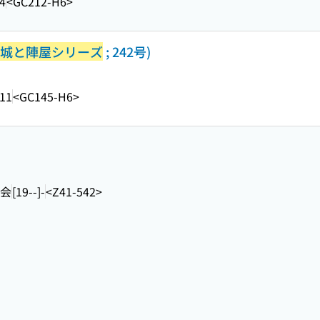
4
<GC212-H6>
城と陣屋シリーズ
; 242号)
.11
<GC145-H6>
会
[19--]-
<Z41-542>