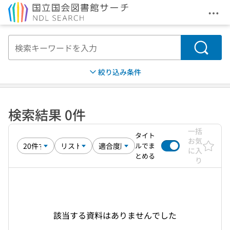
メニ
本文へ移動
検索
絞り込み条件
検索結果 0件
一括
タイト
お気
ルでま
に入
とめる
り
該当する資料はありませんでした