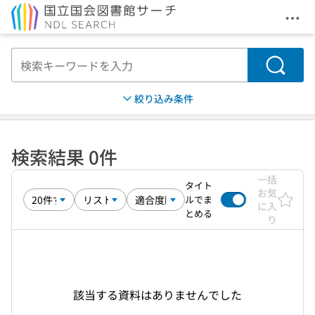
メニ
本文へ移動
検索
絞り込み条件
検索結果 0件
一括
タイト
お気
ルでま
に入
とめる
り
該当する資料はありませんでした