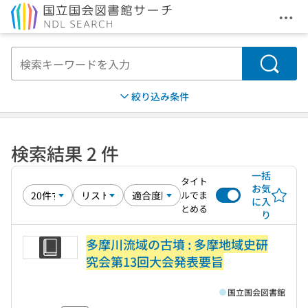
メニ
本文へ移動
検索
絞り込み条件
検索結果 2 件
一括
タイト
お気
ルでま
に入
とめる
り
多摩川流域の古墳 : 多摩地域史研
究会第13回大会発表要旨
国立国会図書館