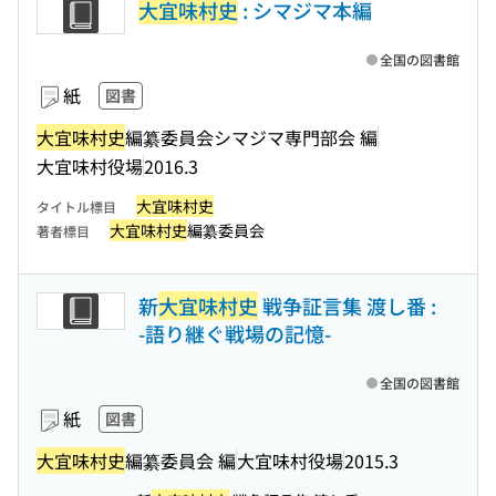
大宜味村史
: シマジマ本編
全国の図書館
紙
図書
大宜味村史
編纂委員会シマジマ専門部会 編
大宜味村役場
2016.3
大宜味村史
タイトル標目
大宜味村史
編纂委員会
著者標目
新
大宜味村史
戦争証言集 渡し番 :
-語り継ぐ戦場の記憶-
全国の図書館
紙
図書
大宜味村史
編纂委員会 編
大宜味村役場
2015.3