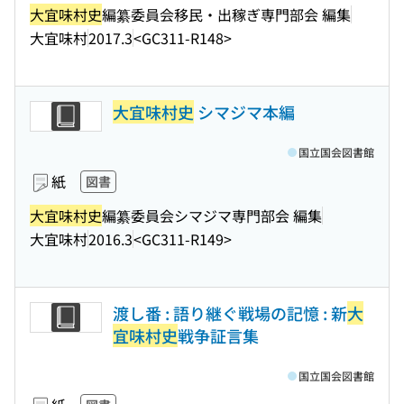
大宜味村史
編纂委員会移民・出稼ぎ専門部会 編集
大宜味村
2017.3
<GC311-R148>
大宜味村史
シマジマ本編
国立国会図書館
紙
図書
大宜味村史
編纂委員会シマジマ専門部会 編集
大宜味村
2016.3
<GC311-R149>
渡し番 : 語り継ぐ戦場の記憶 : 新
大
宜味村史
戦争証言集
国立国会図書館