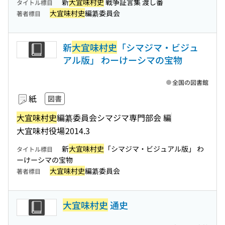
新
大宜味村史
戦争証言集 渡し番
タイトル標目
大宜味村史
編纂委員会
著者標目
新
大宜味村史
「シマジマ・ビジュ
アル版」 わーけーシマの宝物
全国の図書館
紙
図書
大宜味村史
編纂委員会シマジマ専門部会 編
大宜味村役場
2014.3
新
大宜味村史
「シマジマ・ビジュアル版」 わ
タイトル標目
ーけーシマの宝物
大宜味村史
編纂委員会
著者標目
大宜味村史
通史