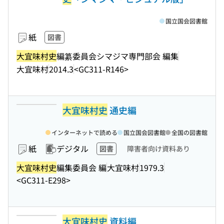
国立国会図書館
紙
図書
大宜味村史
編纂委員会シマジマ専門部会 編集
大宜味村
2014.3
<GC311-R146>
大宜味村史
通史編
インターネットで読める
国立国会図書館
全国の図書館
紙
デジタル
図書
障害者向け資料あり
大宜味村史
編集委員会 編
大宜味村
1979.3
<GC311-E298>
大宜味村史
資料編