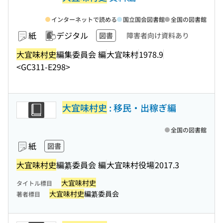
インターネットで読める
国立国会図書館
全国の図書館
紙
デジタル
図書
障害者向け資料あり
大宜味村史
編集委員会 編
大宜味村
1978.9
<GC311-E298>
大宜味村史
: 移民・出稼ぎ編
全国の図書館
紙
図書
大宜味村史
編纂委員会 編
大宜味村役場
2017.3
大宜味村史
タイトル標目
大宜味村史
編纂委員会
著者標目