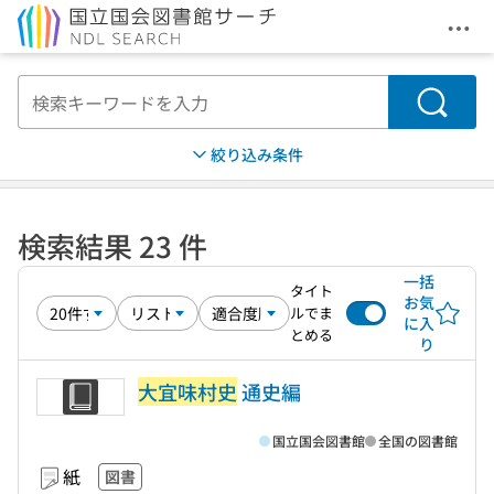
メニ
本文へ移動
検索
絞り込み条件
検索結果 23 件
一括
タイト
お気
ルでま
に入
とめる
り
大宜味村史
通史編
国立国会図書館
全国の図書館
紙
図書