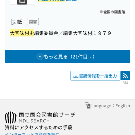
全国の図書館
紙
図書
大宜味村史
編集委員会／編集
大宜味村
１９７９
もっと見る（21件目～）
書誌情報を一括出力
RSS
RSS
Language：English
資料にアクセスするための手段
インターネットで資料を読む