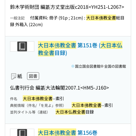
鈴木学術財団 編纂
方丈堂出版
c2018
<YH251-L2067>
付属資料: 冊子 (91p ; 21cm) :
大日本佛教全書
総目
一般注記
録 外箱入 (22cm)
大日本佛教全書
第151巻 (
大日本仏
教全書
目録)
国立国会図書館
全国の図書館
紙
図書
仏書刊行会 編纂
大法輪閣
2007.1
<HM5-J160>
大日本佛教全書
--索引
件名
大日本佛教全書
--索引
典拠情報（件名/「を見よ」参照）
大日本仏教全書
目録
並列タイトル等（連結）
大日本佛教全書
第156巻