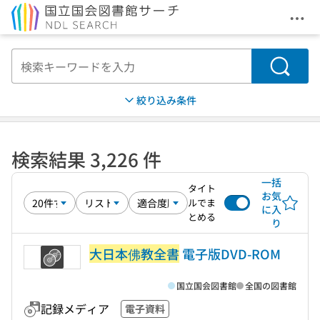
メニ
本文へ移動
検索
絞り込み条件
検索結果 3,226 件
一括
タイト
お気
ルでま
に入
とめる
り
大日本佛教全書
電子版DVD-ROM
国立国会図書館
全国の図書館
記録メディア
電子資料