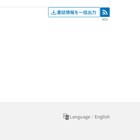
書誌情報を一括出力
RSS
RSS
Language：English