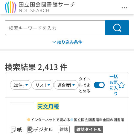
メニ
本文へ移動
検索
絞り込み条件
検索結果 2,413 件
一括
タイト
お気
ルでま
に入
とめる
り
天文月報
インターネットで読める
国立国会図書館
全国の図書館
紙
デジタル
雑誌
雑誌タイトル