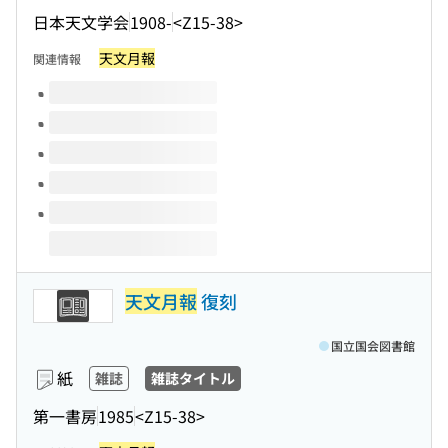
日本天文学会
1908-
<Z15-38>
天文月報
関連情報
このタイトルの巻号
天文月報
復刻
国立国会図書館
紙
雑誌
雑誌タイトル
第一書房
1985
<Z15-38>