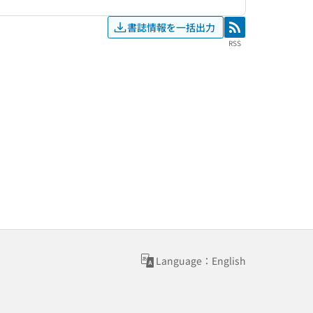
書誌情報を一括出力
RSS
RSS
Language：English