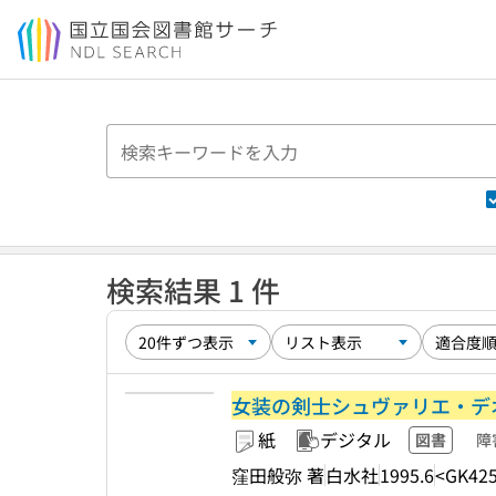
本文へ移動
検索結果 1 件
女装の剣士シュヴァリエ・デ
紙
デジタル
図書
障
窪田般弥 著
白水社
1995.6
<GK425