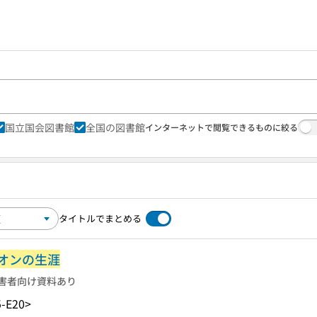
国立国会図書館
全国の図書館
インターネットで閲覧できるものに絞る
タイトルでまとめる
オンの生涯
害者向け資料あり
-E20>