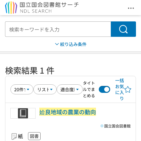
メニ
本文へ移動
検索
絞り込み条件
検索結果 1 件
一括
タイト
お気
ルでま
に入
とめる
り
姶良地域の農業の動向
国立国会図書館
紙
図書