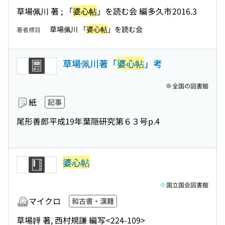
草場佩川 著 ; 「
婆心帖
」を読む会 編
多久市
2016.3
草場佩川 「
婆心帖
」を読む会
著者標目
草場佩川著「
婆心帖
」考
全国の図書館
紙
記事
尾形善郎
平成19年
葉隠研究
第６３号
p.4
婆心帖
国立国会図書館
マイクロ
和古書・漢籍
草場韡 著, 西村規謙 編
写
<224-109>