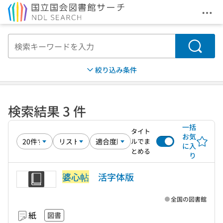
メニ
本文へ移動
検索
絞り込み条件
検索結果 3 件
一括
タイト
お気
ルでま
に入
とめる
り
婆心帖
活字体版
全国の図書館
紙
図書