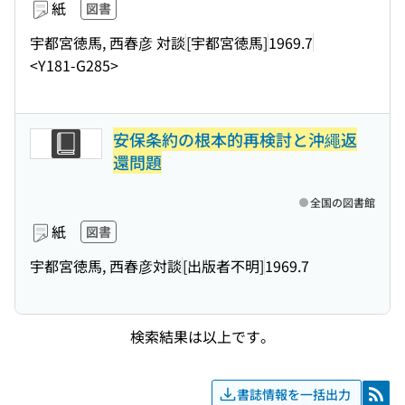
紙
図書
宇都宮徳馬, 西春彦 対談
[宇都宮徳馬]
1969.7
<Y181-G285>
安保条約の根本的再検討と沖繩返
還問題
全国の図書館
紙
図書
宇都宮徳馬, 西春彦対談
[出版者不明]
1969.7
検索結果は以上です。
書誌情報を一括出力
RSS