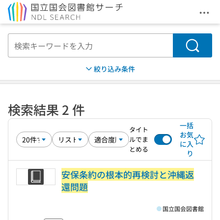
メニ
本文へ移動
検索
絞り込み条件
検索結果 2 件
一括
タイト
お気
ルでま
に入
とめる
り
安保条約の根本的再検討と沖縄返
還問題
国立国会図書館