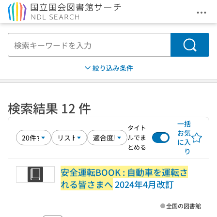
メニ
本文へ移動
検索
絞り込み条件
検索結果 12 件
一括
タイト
お気
ルでま
に入
とめる
り
安全運転BOOK : 自動車を運転さ
れる皆さまへ
2024年4月改訂
全国の図書館