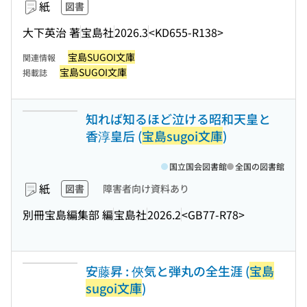
紙
図書
大下英治 著
宝島社
2026.3
<KD655-R138>
宝島SUGOI文庫
関連情報
宝島SUGOI文庫
掲載誌
知れば知るほど泣ける昭和天皇と
香淳皇后 (
宝島sugoi文庫
)
国立国会図書館
全国の図書館
紙
図書
障害者向け資料あり
別冊宝島編集部 編
宝島社
2026.2
<GB77-R78>
安藤昇 : 俠気と弾丸の全生涯 (
宝島
sugoi文庫
)