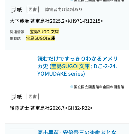
紙
図書
障害者向け資料あり
大下英治 著
宝島社
2025.2
<KH971-R12215>
宝島SUGOI文庫
関連情報
宝島SUGOI文庫
掲載誌
読むだけですっきりわかるアメリ
カ史 (
宝島SUGOI文庫
; Dこ-2-24.
YOMUDAKE series)
国立国会図書館
全国の図書館
紙
図書
後藤武士 著
宝島社
2026.7
<GH82-R22>
高市早苗 : 安倍晋三の後継者とな