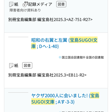
紙
記録メディア
図書
障害者向け資料あり
別冊宝島編集部 編
宝島社
2025.3
<AZ-751-R27>
昭和の右翼と左翼 (
宝島SUGOI文
庫
; Dへ-1-40)
国立国会図書館
全国の図書館
紙
図書
別冊宝島編集部 編
宝島社
2025.3
<EB11-R2>
ヤクザ2000人に会いました! (
宝島
SUGOI文庫
; Aす-3-3)