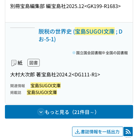
別冊宝島編集部 編
宝島社
2025.12
<GK199-R1683>
脱税の世界史 (
宝島SUGOI文庫
; D
お-5-1)
国立国会図書館
全国の図書館
紙
図書
大村大次郎 著
宝島社
2024.2
<DG111-R1>
宝島SUGOI文庫
関連情報
宝島SUGOI文庫
掲載誌
もっと見る（21件目～）
書誌情報を一括出力
RSS