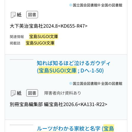
国立国会図書館
全国の図書館
紙
図書
大下英治
宝島社
2024.8
<KD655-R47>
宝島SUGOI文庫
関連情報
宝島SUGOI文庫
掲載誌
知れば知るほど泣けるガウディ
(
宝島SUGOI文庫
; Dへ-1-50)
国立国会図書館
全国の図書館
紙
図書
障害者向け資料あり
別冊宝島編集部 編
宝島社
2026.6
<KA131-R22>
ルーツがわかる家紋と名字 (
宝島