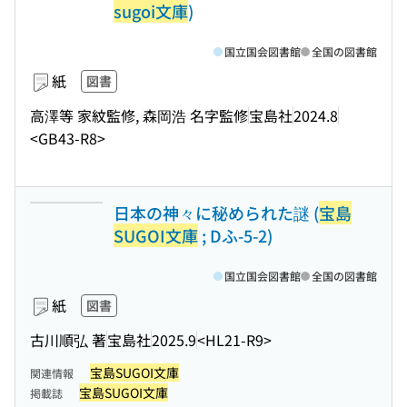
sugoi文庫
)
国立国会図書館
全国の図書館
紙
図書
高澤等 家紋監修, 森岡浩 名字監修
宝島社
2024.8
<GB43-R8>
日本の神々に秘められた謎 (
宝島
SUGOI文庫
; Dふ-5-2)
国立国会図書館
全国の図書館
紙
図書
古川順弘 著
宝島社
2025.9
<HL21-R9>
宝島SUGOI文庫
関連情報
宝島SUGOI文庫
掲載誌