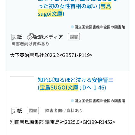
った初の女性首相の戦い (
宝島
sugoi文庫
)
国立国会図書館
全国の図書館
紙
記録メディア
図書
障害者向け資料あり
大下英治
宝島社
2026.2
<GB571-R119>
知れば知るほど泣ける安倍晋三
(
宝島SUGOI文庫
; Dへ-1-46)
国立国会図書館
全国の図書館
紙
図書
障害者向け資料あり
別冊宝島編集部 編
宝島社
2025.9
<GK199-R1452>