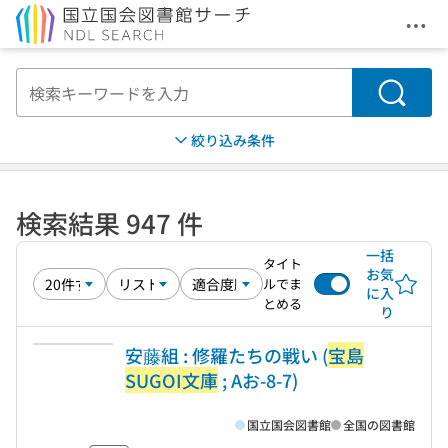
メニ
本文へ移動
検索
絞り込み条件
検索結果 947 件
一括
タイト
お気
ルでま
に入
とめる
り
安藤組 : 修羅たちの戦い (
宝島
SUGOI文庫
; Aお-8-7)
国立国会図書館
全国の図書館