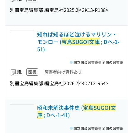
別冊宝島編集部 編
宝島社
2025.2
<GK13-R188>
知れば知るほど泣けるマリリン・
モンロー (
宝島SUGOI文庫
; Dへ-1-
51)
国立国会図書館
全国の図書館
紙
図書
障害者向け資料あり
別冊宝島編集部 編
宝島社
2026.7
<KD712-R54>
昭和未解決事件史 (
宝島SUGOI文
庫
; Dへ-1-41)
国立国会図書館
全国の図書館