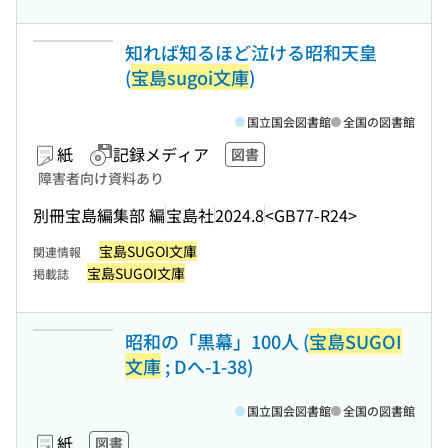
知れば知るほど泣ける昭和天皇
(
宝島sugoi文庫
)
国立国会図書館
全国の図書館
紙
記録メディア
図書
障害者向け資料あり
別冊宝島編集部 編
宝島社
2024.8
<GB77-R24>
宝島SUGOI文庫
関連情報
宝島SUGOI文庫
掲載誌
昭和の「黒幕」100人 (
宝島SUGOI
文庫
; Dへ-1-38)
国立国会図書館
全国の図書館
紙
図書