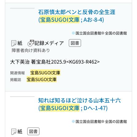
石原慎太郎ペンと反骨の全生涯
(
宝島SUGOI文庫
; Aお-8-4)
国立国会図書館
全国の図書館
紙
記録メディア
図書
障害者向け資料あり
大下英治 著
宝島社
2025.9
<KG693-R462>
宝島SUGOI文庫
関連情報
宝島SUGOI文庫
掲載誌
知れば知るほど泣ける山本五十六
(
宝島SUGOI文庫
; Dへ-1-47)
国立国会図書館
全国の図書館
紙
図書