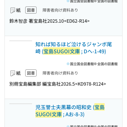
国立国会図書館
全国の図書館
紙
図書
障害者向け資料あり
鈴木智彦 著
宝島社
2025.10
<ED62-R14>
知れば知るほど泣けるジャンボ尾
崎 (
宝島SUGOI文庫
; Dへ-1-49)
国立国会図書館
全国の図書館
紙
図書
障害者向け資料あり
別冊宝島編集部 編
宝島社
2026.5
<KD978-R124>
児玉誉士夫黒幕の昭和史 (
宝島
SUGOI文庫
; Aお-8-3)
国立国会図書館
全国の図書館