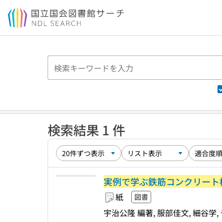
本文へ移動
検索結果 1 件
実例で学ぶ鉄筋コンクリート構
紙
図書
宇治公隆 編著, 服部佳文, 細谷学,