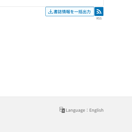
書誌情報を一括出力
RSS
RSS
Language：English