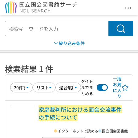
メニ
本文へ移動
検索
絞り込み条件
検索結果 1 件
一括
タイト
お気
ルでま
に入
とめる
り
家庭裁判所における面会交流事件
の手続について
インターネットで読める
国立国会図書館