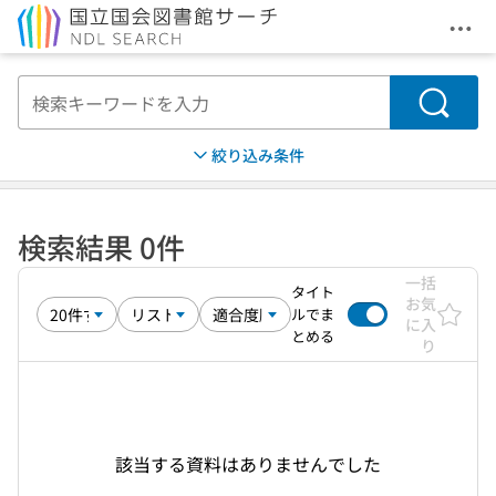
メニ
本文へ移動
検索
絞り込み条件
検索結果 0件
一括
タイト
お気
ルでま
に入
とめる
り
該当する資料はありませんでした