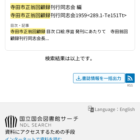
寺田市正翁回顧録
刊行同志会 編
寺田市正翁回顧録
刊行同志会
1959
<289.1-Te151Tt>
目次・記事
寺田市正翁回顧録
目次 口絵 序篇 発刊にあたりて 寺田翁回
顧録刊行同志会長...
検索結果は以上です。
書誌情報を一括出力
RSS
RSS
Language：English
資料にアクセスするための手段
インターネットで資料を読む