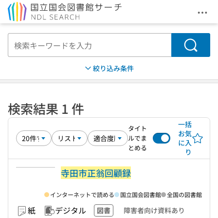
メニ
本文へ移動
検索
絞り込み条件
検索結果 1 件
一括
タイト
お気
ルでま
に入
とめる
り
寺田市正翁回顧録
インターネットで読める
国立国会図書館
全国の図書館
紙
デジタル
図書
障害者向け資料あり