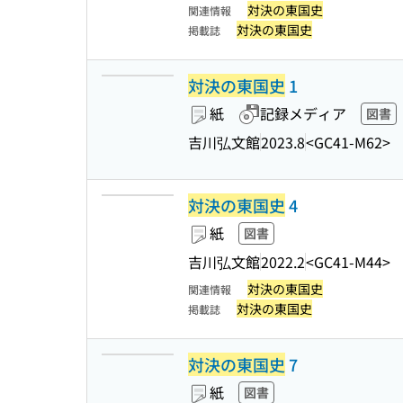
対決の東国史
関連情報
対決の東国史
掲載誌
対決の東国史
1
紙
記録メディア
図書
吉川弘文館
2023.8
<GC41-M62>
対決の東国史
4
紙
図書
吉川弘文館
2022.2
<GC41-M44>
対決の東国史
関連情報
対決の東国史
掲載誌
対決の東国史
7
紙
図書