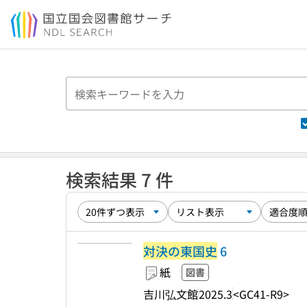
本文へ移動
検索結果 7 件
対決の東国史
6
紙
図書
吉川弘文館
2025.3
<GC41-R9>