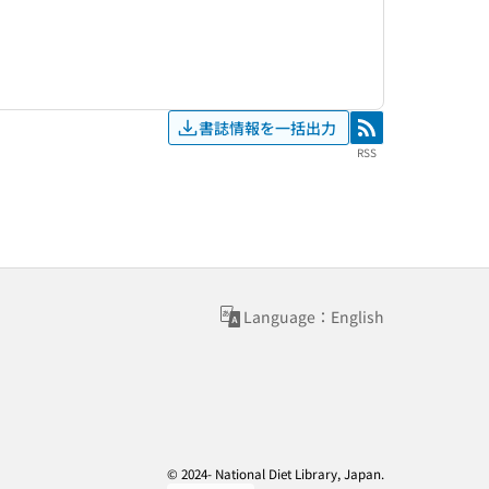
書誌情報を一括出力
RSS
RSS
Language：English
© 2024- National Diet Library, Japan.