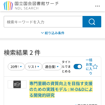
メニ
本文へ移動
検索
絞り込み条件
検索結果 2 件
一括
タイト
お気
ルでま
に入
とめる
り
専門里親の資質向上を目指す支援
のための実践モデル : M-D&Dによ
る開発的研究