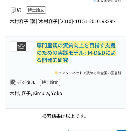
国立国会図書館
紙
博士論文
木村容子 [著]
[木村容子]
[2010]
<UT51-2010-R829>
専門里親の資質向上を目指す支援
のための実践モデル : M-D&Dによ
る開発的研究
インターネットで読める
全国の図書館
デジタル
博士論文
木村, 容子, Kimura, Yoko
検索結果は以上です。