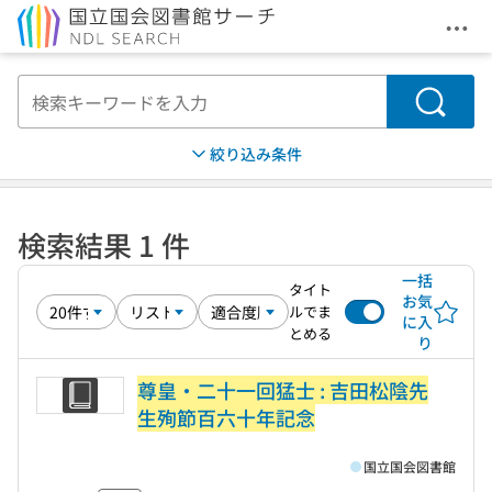
メニ
本文へ移動
検索
絞り込み条件
検索結果 1 件
一括
タイト
お気
ルでま
に入
とめる
り
尊皇・二十一回猛士 : 吉田松陰先
生殉節百六十年記念
国立国会図書館