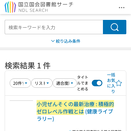
メニ
本文へ移動
検索
絞り込み条件
検索結果 1 件
一括
タイト
お気
ルでま
に入
とめる
り
小児ぜんそくの最新治療 : 積極的
ゼロレベル作戦とは
(健康ライブ
ラリー)