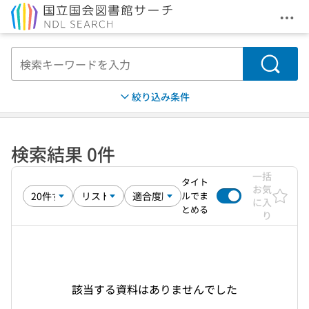
メニ
本文へ移動
検索
絞り込み条件
検索結果 0件
一括
タイト
お気
ルでま
に入
とめる
り
該当する資料はありませんでした