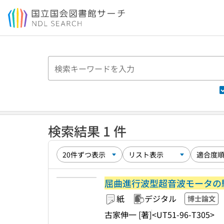
本文へ移動
検索結果 1 件
屈曲進行波型超音波モータの
紙
デジタル
博士論文
古家伸一 [著]
<UT51-96-T305>