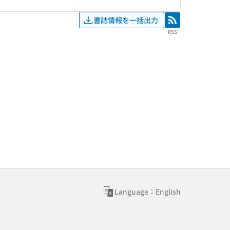
書誌情報を一括出力
RSS
RSS
Language：English