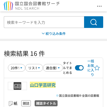
メニ
本文へ移動
検索
絞り込み条件
検索結果 16 件
一括
タイト
お気
ルでま
に入
とめる
り
山口学芸研究
国立国会図書館
全国の図書館
紙
雑誌
雑誌タイトル