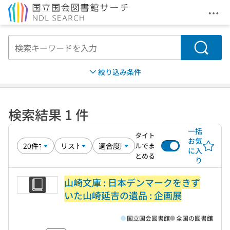
メニ
本文へ移動
検索
絞り込み条件
検索結果 1 件
一括
タイト
お気
ルでま
に入
とめる
り
山崎文庫 : 日本デンマークをきず
いた山崎延吉の遺品 : 企画展
国立国会図書館
全国の図書館