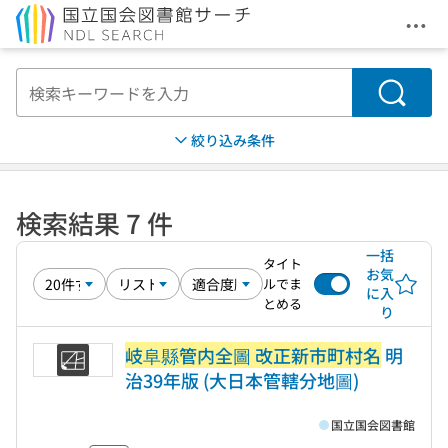
メニ
本文へ移動
検索
絞り込み条件
検索結果 7 件
一括
タイト
お気
ルでま
に入
とめる
り
岐阜縣管内全圖 改正新市町村名
明
治39年版 (大日本管轄分地圖)
国立国会図書館