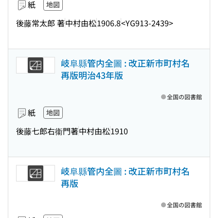
紙
地図
後藤常太郎 著
中村由松
1906.8
<YG913-2439>
岐阜縣管内全圖 : 改正新市町村名
再版明治43年版
全国の図書館
紙
地図
後藤七郎右衞門著
中村由松
1910
岐阜縣管内全圖 : 改正新市町村名
再版
全国の図書館