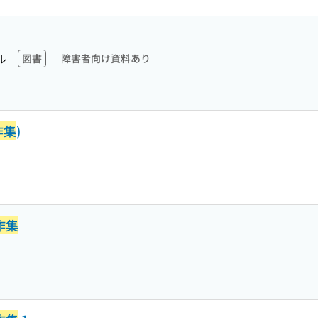
ル
図書
障害者向け資料あり
作集
)
作集