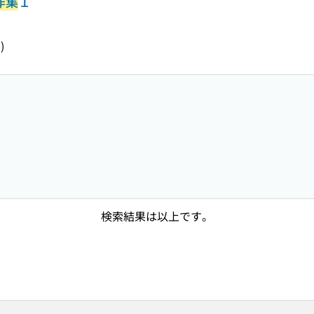
作集
１
)
検索結果は以上です。