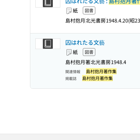
囚はれたる文藝 :
島村抱月著
紙
図書
島村抱月
北光書房
1948.4.20(昭23
囚はれたる文藝
紙
図書
島村抱月著
北光書房
1948.4
島村抱月著作集
関連情報
島村抱月著作集
掲載誌