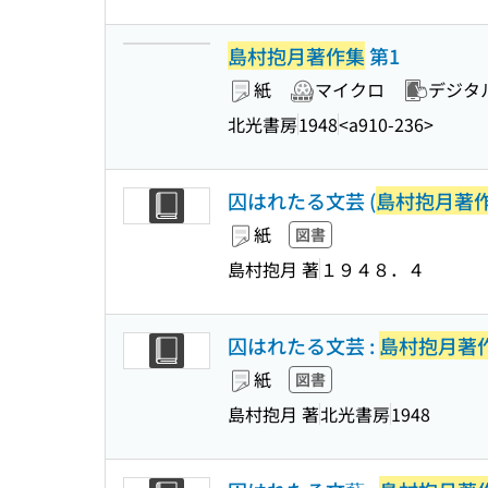
島村抱月著作集
第1
紙
マイクロ
デジタ
北光書房
1948
<a910-236>
囚はれたる文芸 (
島村抱月著
紙
図書
島村抱月 著
１９４８．４
囚はれたる文芸 :
島村抱月著
紙
図書
島村抱月 著
北光書房
1948