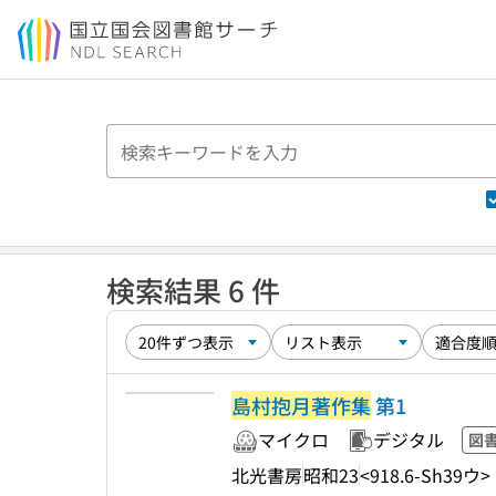
本文へ移動
検索結果 6 件
島村抱月著作集
第1
マイクロ
デジタル
図
北光書房
昭和23
<918.6-Sh39ウ>