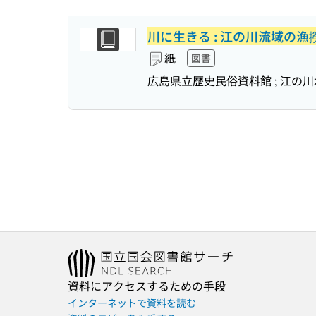
川に生きる : 江の川流域の
紙
図書
広島県立歴史民俗資料館 ; 江の
資料にアクセスするための手段
インターネットで資料を読む