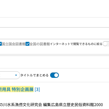
国立国会図書館
全国の図書館
インターネットで閲覧できるものに絞る
タイトルでまとめる
撈用具 特別企画展
[3]
江の川水系漁撈文化研究会 編集
広島県立歴史民俗資料館
2000