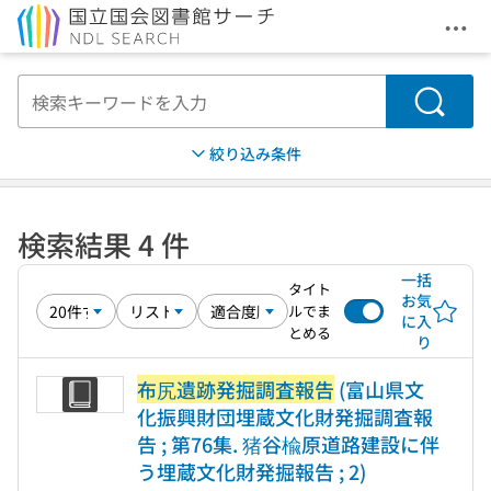
メニ
本文へ移動
検索
絞り込み条件
検索結果 4 件
一括
タイト
お気
ルでま
に入
とめる
り
布尻遺跡発掘調査報告
(富山県文
化振興財団埋蔵文化財発掘調査報
告 ; 第76集. 猪谷楡原道路建設に伴
う埋蔵文化財発掘報告 ; 2)