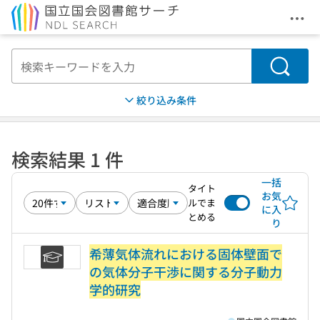
メニ
本文へ移動
検索
絞り込み条件
検索結果 1 件
一括
タイト
お気
ルでま
に入
とめる
り
希薄気体流れにおける固体壁面で
の気体分子干渉に関する分子動力
学的研究